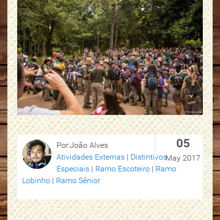
05
Por:João Alves
Atividades Externas
|
Distintivos
May 2017
Especiais
|
Ramo Escoteiro
|
Ramo
Lobinho
|
Ramo Sênior