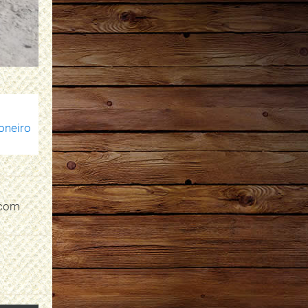
oneiro
 com