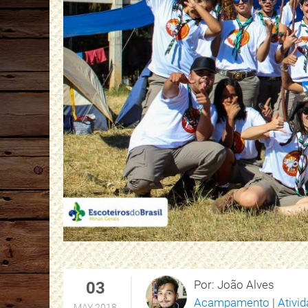
Por: João Alves
03
Acampamento
|
Ativi
MAY 2018