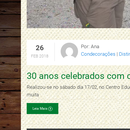
Por: Ana
26
Condecorações
|
Disti
FEB 2018
30 anos celebrados com c
Realizou-se no sábado dia 17/02, no Centro Educ
muita
Leia Mais