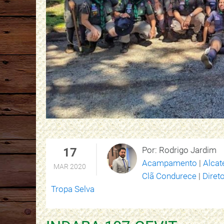
Por: Rodrigo Jardim
17
Acampamento
|
Alcat
MAR 2020
Clã Condurece
|
Direto
Tropa Selva