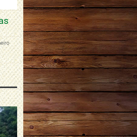
as
neiro