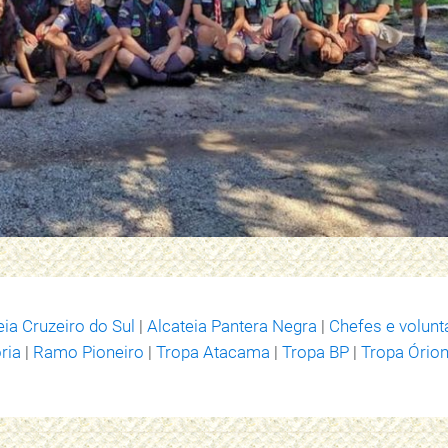
eia Cruzeiro do Sul
|
Alcateia Pantera Negra
|
Chefes e volunt
ria
|
Ramo Pioneiro
|
Tropa Atacama
|
Tropa BP
|
Tropa Ório