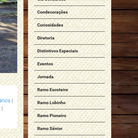
Condecorações
Curiosidades
Diretoria
Distintivos Especiais
Eventos
Jornada
Ramo Escoteiro
ários
|
Ramo Lobinho
n
|
Ramo Pioneiro
Ramo Sênior