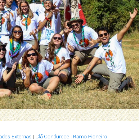
dades Externas
|
Clã Condurece
|
Ramo Pioneiro