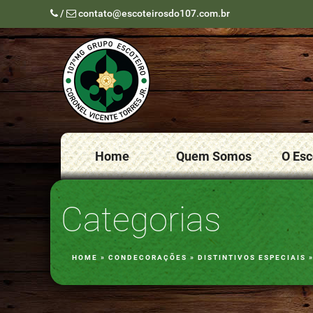
/
contato@escoteirosdo107.com.br
Home
Quem Somos
O Es
Categorias
HOME
»
CONDECORAÇÕES
»
DISTINTIVOS ESPECIAIS