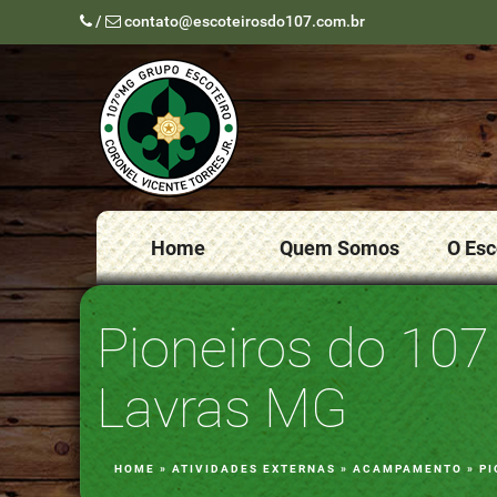
/
contato@escoteirosdo107.com.br
Home
Quem Somos
O Es
Pioneiros do 107
Lavras MG
HOME
»
ATIVIDADES EXTERNAS
»
ACAMPAMENTO
»
PI