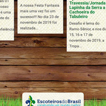
as 01
Travessia/Jornada
A nossa Festa Fantasia
nosso
Lapinha da Serra a
mais uma vez foi um
Cachoeira do
 é uma
Tabuleiro
sucesso!!! No dia 23 de
nte do
novembro de 2019 foi
Desafio é lema do
realizada...
Ramo Sênior, e nos di
nferência,
15, 16 e 17 de
novembro de 2019, a
Tropa...