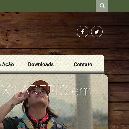
m Ação
Downloads
Contato
o XII AREPIO em