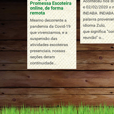
Aconteceu nos di
Promessa Escoteira
e 02/02/2020 o 
online, de forma
remota
INDABA. INDABA
palavra provenie
Mesmo decorrente a
idioma Zulú,
pandemia da Covid-19
que significa “co
que vivenciamos, e a
reunião” o...
suspensão das
atividades escoteiras
presenciais, nossas
seções deram
continuidade...