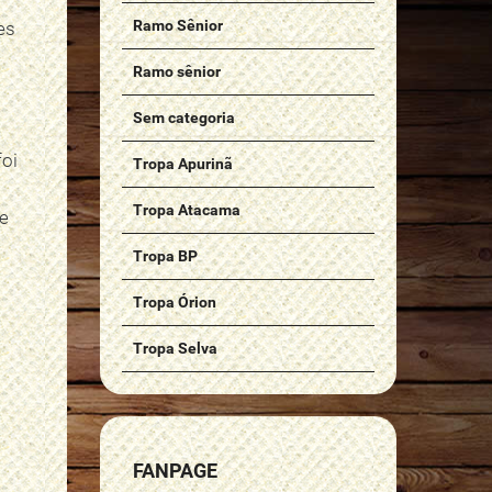
Ramo Sênior
es
Ramo sênior
Sem categoria
foi
Tropa Apurinã
Tropa Atacama
ue
Tropa BP
Tropa Órion
Tropa Selva
FANPAGE