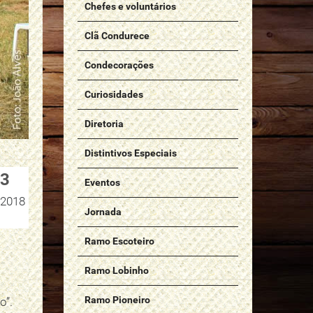
Chefes e voluntários
Clã Condurece
Condecorações
Curiosidades
Diretoria
Distintivos Especiais
3
Eventos
2018
Jornada
Ramo Escoteiro
Ramo Lobinho
Ramo Pioneiro
o”.