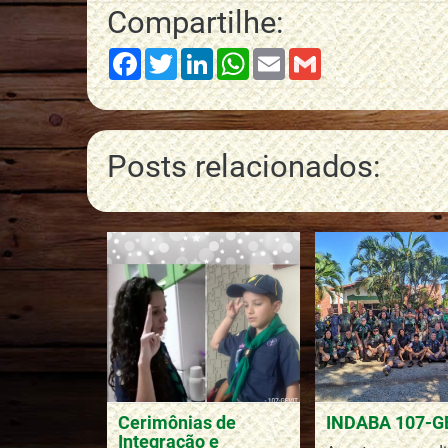
Compartilhe:
Facebook
Twitter
LinkedIn
WhatsApp
Email
Gmail
Posts relacionados:
Cerimônias de
INDABA 107-G
Integração e